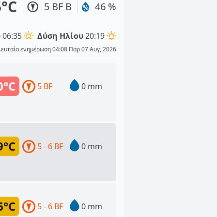
5°C
5 BF Β
46 %
υ
06:35
Δύση Ηλίου
20:19
λευταία ενημέρωση 04:08 Παρ 07 Αυγ, 2026
0°C
5 BF
0 mm
9°C
5 - 6 BF
0 mm
6°C
5 - 6 BF
0 mm