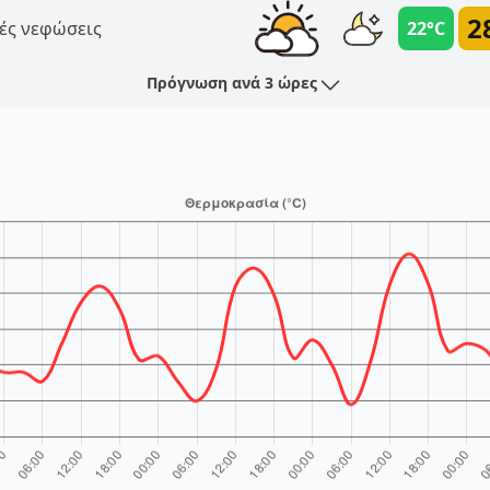
2
ές νεφώσεις
22°C
Πρόγνωση ανά 3 ώρες