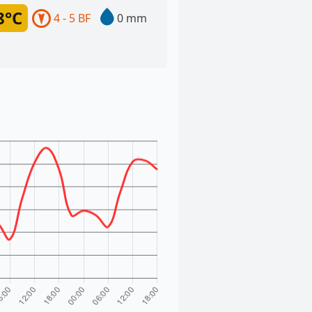
8°C
4 - 5 BF
0 mm