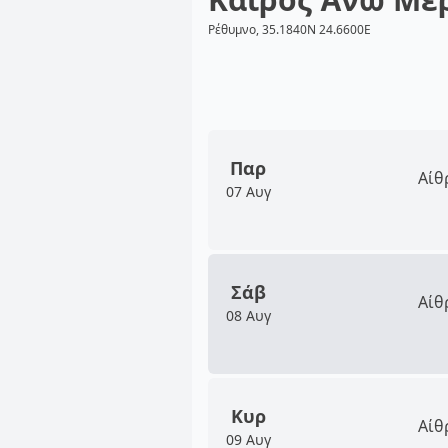
Ρέθυμνο, 35.1840N 24.6600E
Παρ
Αίθ
07 Αυγ
Σάβ
Αίθ
08 Αυγ
Κυρ
Αίθ
09 Αυγ