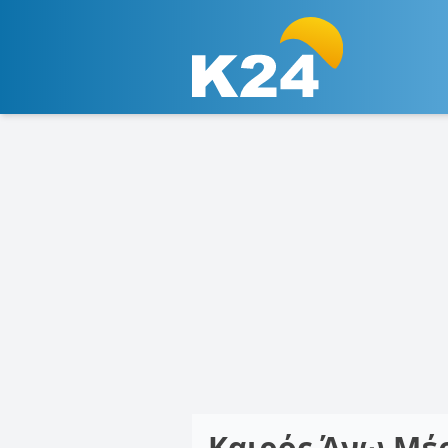
Καιρός Άνω Μέ