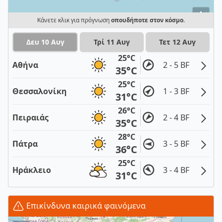
i
Κάνετε κλικ για πρόγνωση
οπουδήποτε στον κόσμο
.
Δευ 10 Αυγ
Τρί 11 Αυγ
Τετ 12 Αυγ
25°C
Αθήνα
2 - 5 BF
35°C
25°C
Θεσσαλονίκη
1 - 3 BF
31°C
26°C
Πειραιάς
2 - 4 BF
35°C
28°C
Πάτρα
3 - 5 BF
36°C
25°C
Ηράκλειο
3 - 4 BF
31°C
Επικίνδυνα καιρικά φαινόμενα