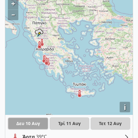
+
–
i
Δευ 10 Αυγ
Τρί 11 Αυγ
Τετ 12 Αυγ
Άρτα
39°C