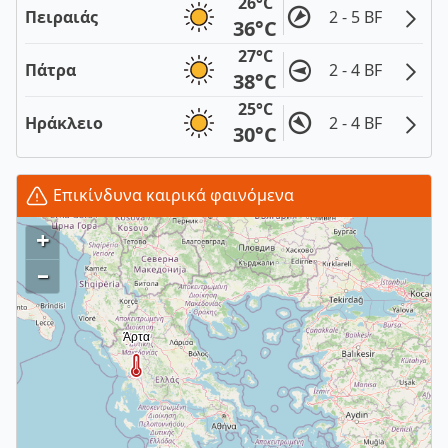
26°C
Πειραιάς
2 - 5 BF
36°C
27°C
Πάτρα
2 - 4 BF
38°C
25°C
Ηράκλειο
2 - 4 BF
30°C
Επικίνδυνα καιρικά φαινόμενα
+
–