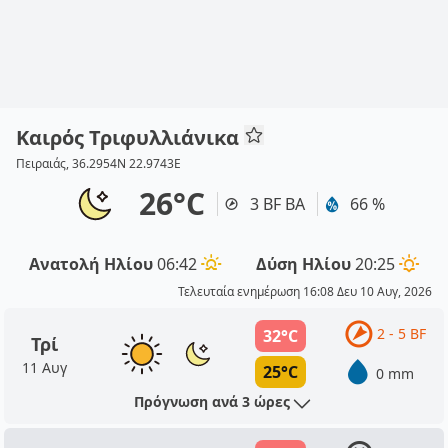
Καιρός Τριφυλλιάνικα
Πειραιάς, 36.2954N 22.9743E
26°C
3 BF ΒΑ
66 %
Ανατολή Ηλίου
06:42
Δύση Ηλίου
20:25
Τελευταία ενημέρωση 16:08 Δευ 10 Αυγ, 2026
2 - 5 BF
32°C
Τρί
11 Αυγ
25°C
0 mm
Πρόγνωση ανά 3 ώρες