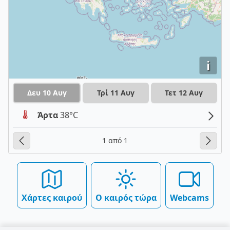
i
Δευ 10 Αυγ
Τρί 11 Αυγ
Τετ 12 Αυγ
Άρτα
38°C
1 από 1
Χάρτες καιρού
Ο καιρός τώρα
Webcams