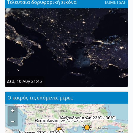
Τελευταία δορυφορική εικόνα
EUMETSAT
Δευ, 10 Αυγ 21:45
Ο καιρός τις επόμενες μέρες
+
–