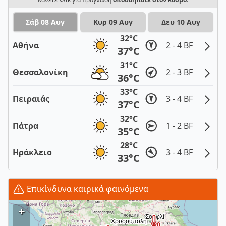
Σάβ 08 Αυγ
Κυρ 09 Αυγ
Δευ 10 Αυγ
32°C
Αθήνα
2 - 4 BF
37°C
31°C
Θεσσαλονίκη
2 - 3 BF
36°C
33°C
Πειραιάς
3 - 4 BF
37°C
32°C
Πάτρα
1 - 2 BF
35°C
28°C
Ηράκλειο
3 - 4 BF
33°C
Επικίνδυνα καιρικά φαινόμενα
+