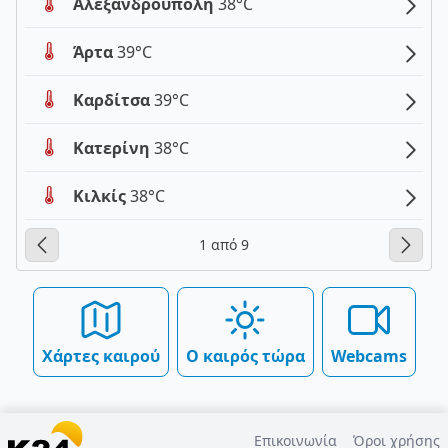
Αλεξανδρούπολη
38°C
Άρτα
39°C
Καρδίτσα
39°C
Κατερίνη
38°C
Κιλκίς
38°C
1 από 9
Χάρτες καιρού
Ο καιρός τώρα
Webcams
Επικοινωνία
Όροι χρήσης