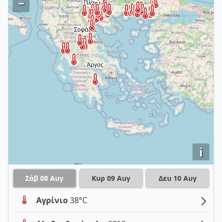
–
i
Σάβ 08 Αυγ
Κυρ 09 Αυγ
Δευ 10 Αυγ
Αγρίνιο
38°C