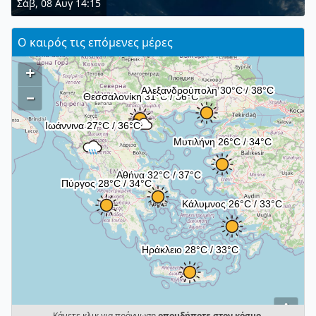
Σάβ, 08 Αυγ 14:15
Ο καιρός τις επόμενες μέρες
+
–
i
Κάνετε κλικ για πρόγνωση
οπουδήποτε στον κόσμο
.