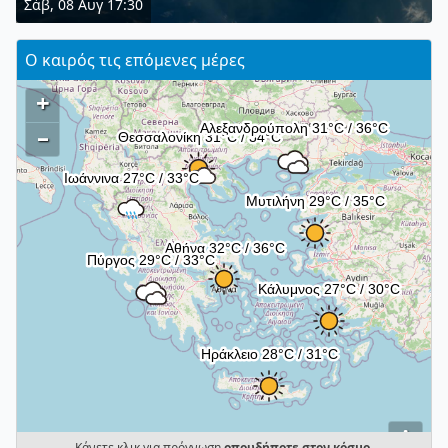
Σάβ, 08 Αυγ 17:30
Ο καιρός τις επόμενες μέρες
+
–
i
Κάνετε κλικ για πρόγνωση
οπουδήποτε στον κόσμο
.