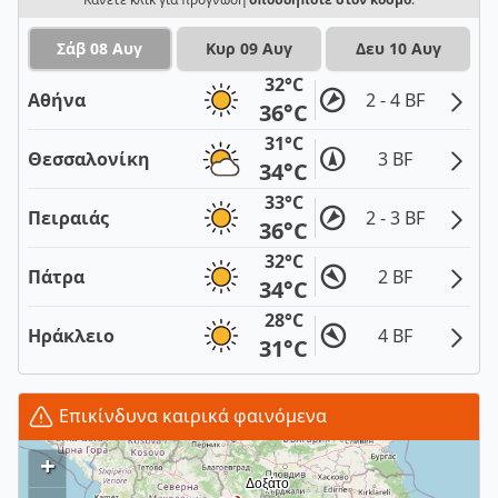
Σάβ 08 Αυγ
Κυρ 09 Αυγ
Δευ 10 Αυγ
32°C
Αθήνα
2 - 4 BF
36°C
31°C
Θεσσαλονίκη
3 BF
34°C
33°C
Πειραιάς
2 - 3 BF
36°C
32°C
Πάτρα
2 BF
34°C
28°C
Ηράκλειο
4 BF
31°C
Επικίνδυνα καιρικά φαινόμενα
+