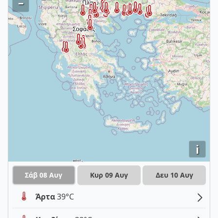
–
i
Σάβ 08 Αυγ
Κυρ 09 Αυγ
Δευ 10 Αυγ
Άρτα
39°C