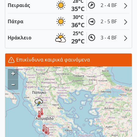
28°C
Πειραιάς
2 - 4 BF
35°C
30°C
Πάτρα
2 - 5 BF
36°C
25°C
Ηράκλειο
3 - 4 BF
29°C
Επικίνδυνα καιρικά φαινόμενα
+
–