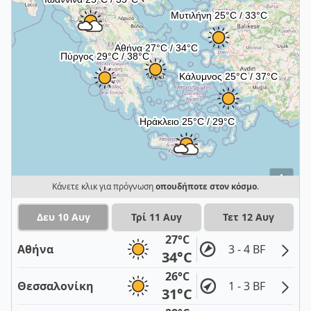
i
Κάνετε κλικ για πρόγνωση
οπουδήποτε στον κόσμο
.
Δευ 10 Αυγ
Τρί 11 Αυγ
Τετ 12 Αυγ
27°C
Αθήνα
3 - 4 BF
34°C
26°C
Θεσσαλονίκη
1 - 3 BF
31°C