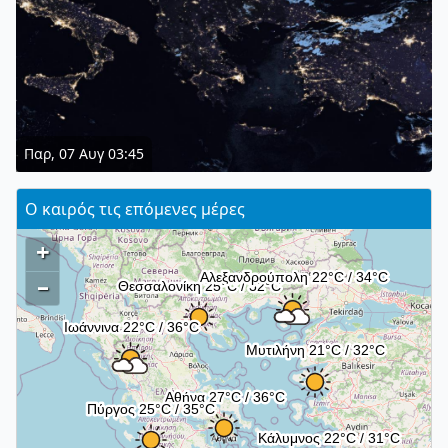
Παρ, 07 Αυγ 03:45
Ο καιρός τις επόμενες μέρες
+
–