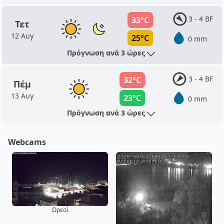
3 - 4 BF
33°C
Τετ
12 Αυγ
25°C
0 mm
Πρόγνωση ανά 3 ώρες
3 - 4 BF
32°C
Πέμ
13 Αυγ
23°C
0 mm
Πρόγνωση ανά 3 ώρες
Webcams
Ωρεοί