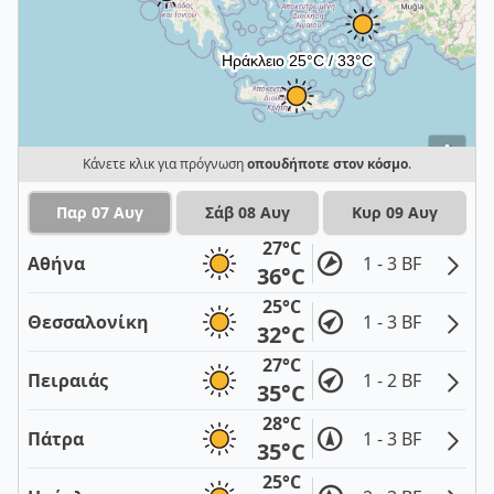
i
Κάνετε κλικ για πρόγνωση
οπουδήποτε στον κόσμο
.
Παρ 07 Αυγ
Σάβ 08 Αυγ
Κυρ 09 Αυγ
27°C
Αθήνα
1 - 3 BF
36°C
25°C
Θεσσαλονίκη
1 - 3 BF
32°C
27°C
Πειραιάς
1 - 2 BF
35°C
28°C
Πάτρα
1 - 3 BF
35°C
25°C