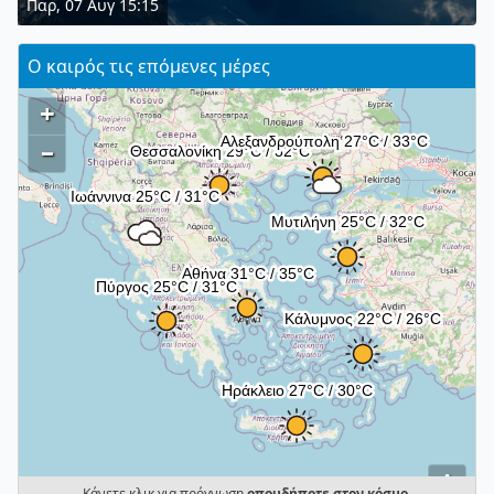
Παρ, 07 Αυγ 15:15
Ο καιρός τις επόμενες μέρες
+
–
i
Κάνετε κλικ για πρόγνωση
οπουδήποτε στον κόσμο
.