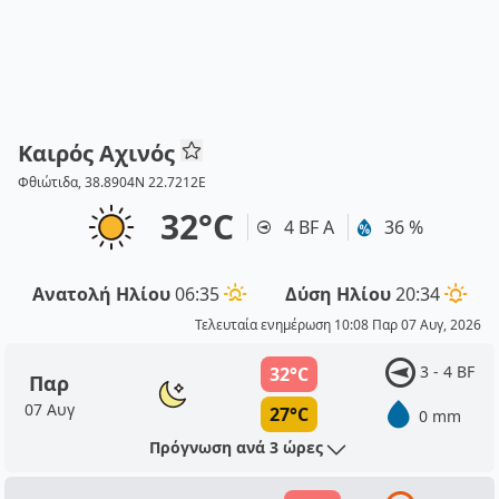
Καιρός Αχινός
Φθιώτιδα, 38.8904N 22.7212E
32°C
4 BF Α
36 %
Ανατολή Ηλίου
06:35
Δύση Ηλίου
20:34
Τελευταία ενημέρωση 10:08 Παρ 07 Αυγ, 2026
3 - 4 BF
32°C
Παρ
07 Αυγ
27°C
0 mm
Πρόγνωση ανά 3 ώρες