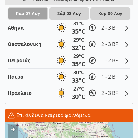
Παρ 07 Αυγ
Σάβ 08 Αυγ
Κυρ 09 Αυγ
31°C
Αθήνα
2 - 3 BF
35°C
29°C
Θεσσαλονίκη
2 - 3 BF
32°C
29°C
Πειραιάς
1 - 2 BF
35°C
30°C
Πάτρα
1 - 2 BF
33°C
27°C
Ηράκλειο
2 - 3 BF
30°C
Επικίνδυνα καιρικά φαινόμενα
+