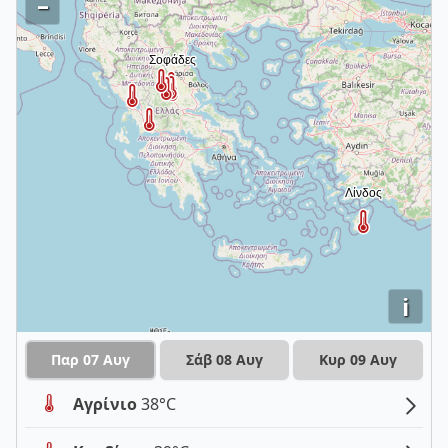
–
i
Παρ 07 Αυγ
Σάβ 08 Αυγ
Κυρ 09 Αυγ
Αγρίνιο
38°C