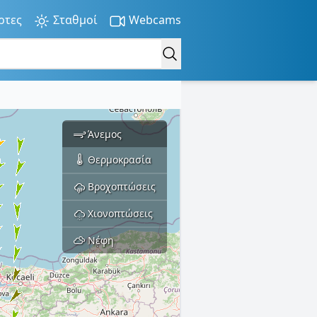
ρτες
Σταθμοί
Webcams
Άνεμος
Θερμοκρασία
Βροχοπτώσεις
Χιονοπτώσεις
Νέφη