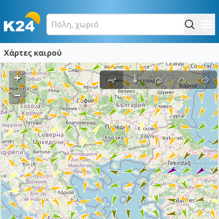
Χάρτες καιρού
+
–