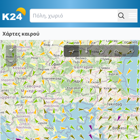
Χάρτες καιρού
+
–