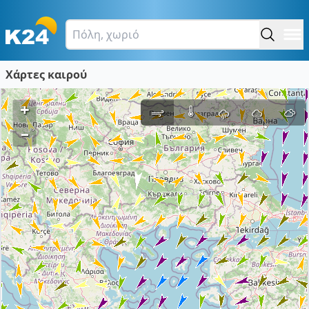
Χάρτες καιρού
+
–