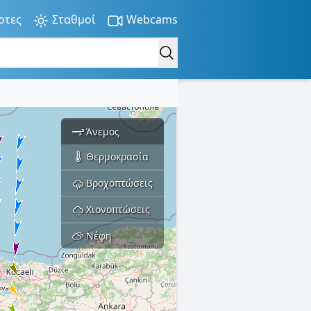
ρτες
Σταθμοί
Webcams
Άνεμος
Θερμοκρασία
Βροχοπτώσεις
Χιονοπτώσεις
Νέφη