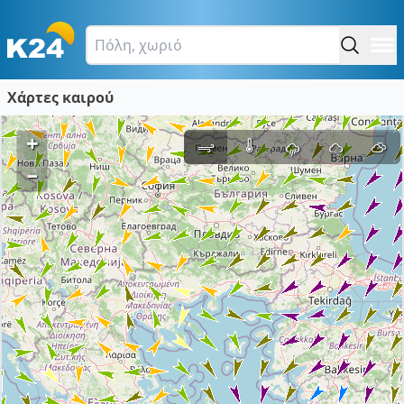
Χάρτες καιρού
+
–