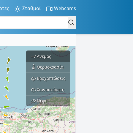
ρτες
Σταθμοί
Webcams
Άνεμος
Θερμοκρασία
Βροχοπτώσεις
Χιονοπτώσεις
Νέφη