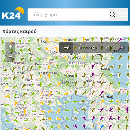
Χάρτες καιρού
+
–