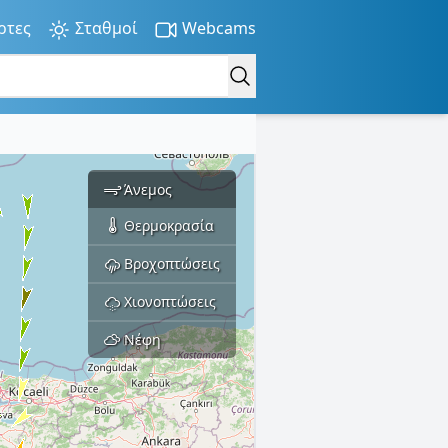
ρτες
Σταθμοί
Webcams
Άνεμος
Θερμοκρασία
Βροχοπτώσεις
Χιονοπτώσεις
Νέφη