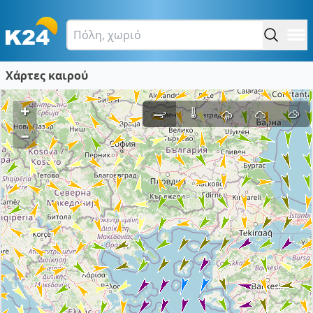
Χάρτες καιρού
+
–