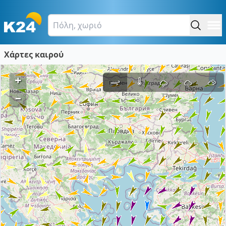
Χάρτες καιρού
+
–