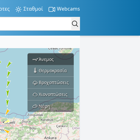
ρτες
Σταθμοί
Webcams
Άνεμος
Θερμοκρασία
Βροχοπτώσεις
Χιονοπτώσεις
Νέφη