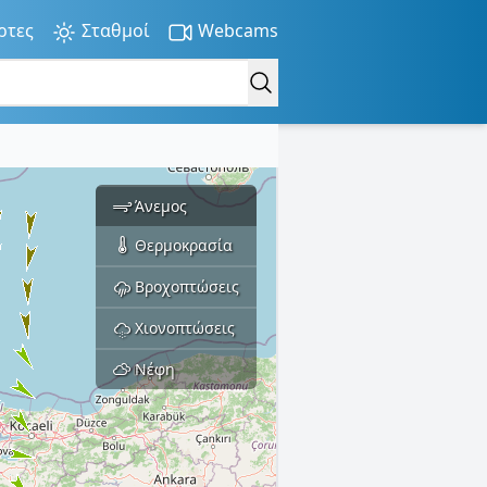
ρτες
Σταθμοί
Webcams
Άνεμος
Θερμοκρασία
Βροχοπτώσεις
Χιονοπτώσεις
Νέφη