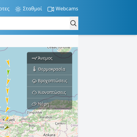
ρτες
Σταθμοί
Webcams
Άνεμος
Θερμοκρασία
Βροχοπτώσεις
Χιονοπτώσεις
Νέφη