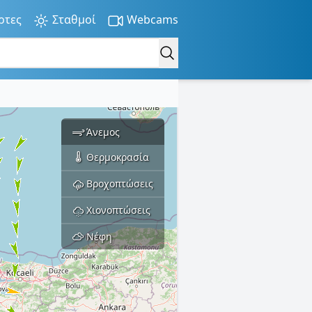
ρτες
Σταθμοί
Webcams
Άνεμος
Θερμοκρασία
Βροχοπτώσεις
Χιονοπτώσεις
Νέφη