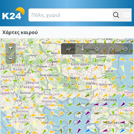
Χάρτες καιρού
+
–