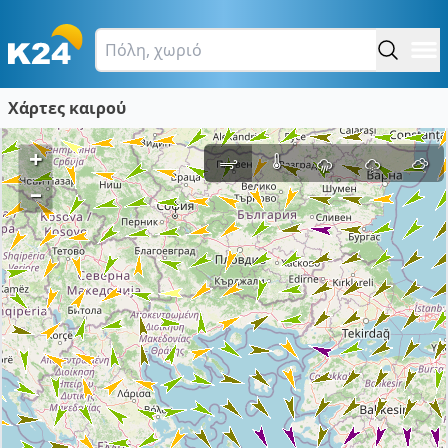
Χάρτες καιρού
+
–