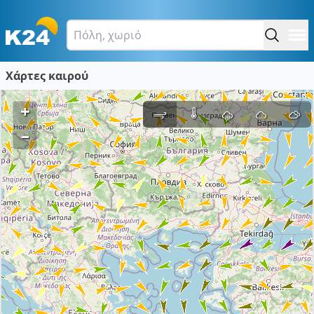
Χάρτες καιρού
+
–