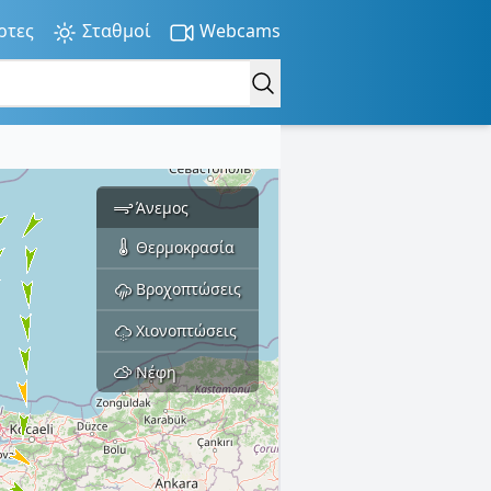
ρτες
Σταθμοί
Webcams
Άνεμος
Θερμοκρασία
Βροχοπτώσεις
Χιονοπτώσεις
Νέφη