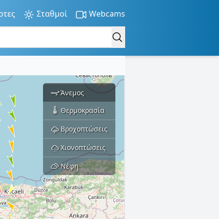
ρτες
Σταθμοί
Webcams
Άνεμος
Θερμοκρασία
Βροχοπτώσεις
Χιονοπτώσεις
Νέφη