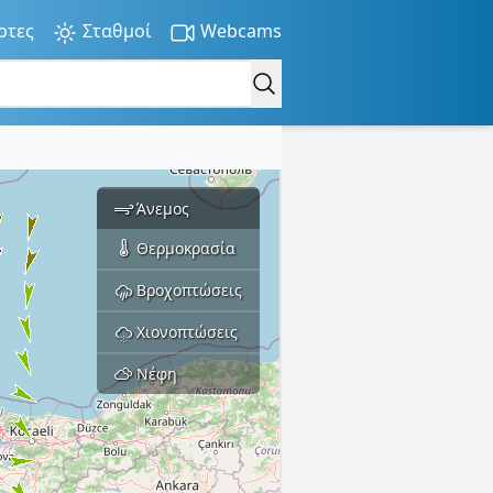
ρτες
Σταθμοί
Webcams
Άνεμος
Θερμοκρασία
Βροχοπτώσεις
Χιονοπτώσεις
Νέφη