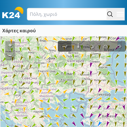
Χάρτες καιρού
+
–