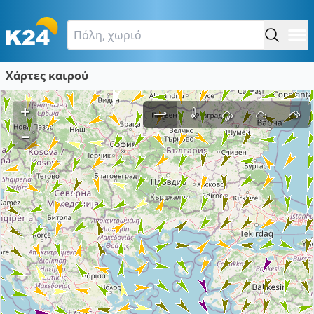
Χάρτες καιρού
+
–