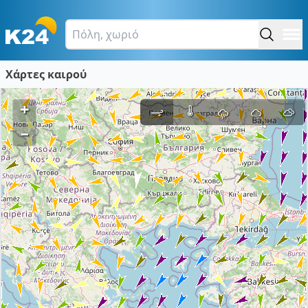
Χάρτες καιρού
+
–