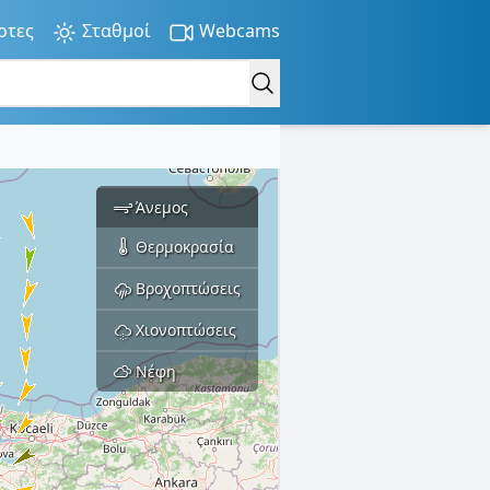
ρτες
Σταθμοί
Webcams
Άνεμος
Θερμοκρασία
Βροχοπτώσεις
Χιονοπτώσεις
Νέφη