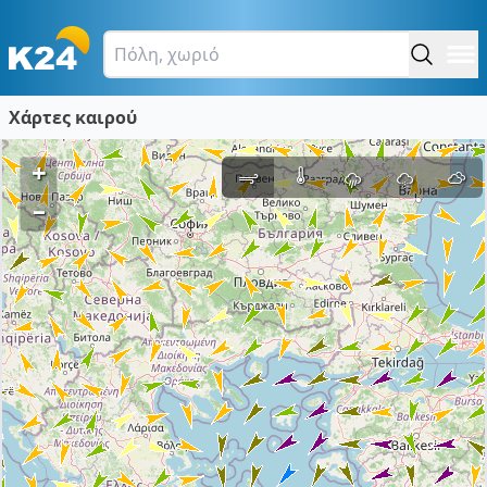
Χάρτες καιρού
+
–