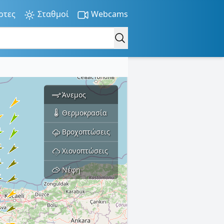
ρτες
Σταθμοί
Webcams
Άνεμος
Θερμοκρασία
Βροχοπτώσεις
Χιονοπτώσεις
Νέφη