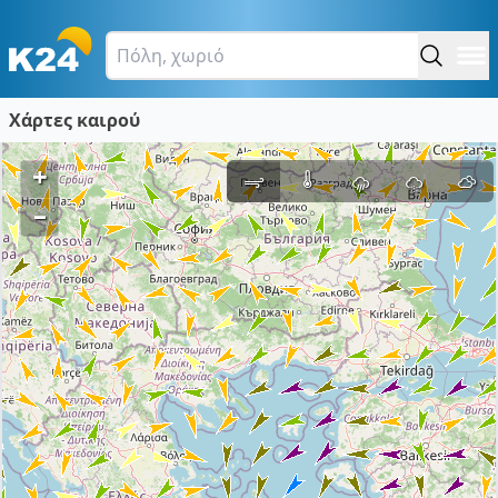
Χάρτες καιρού
+
–