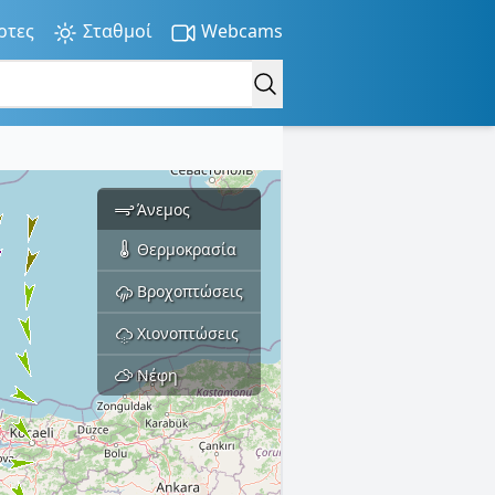
ρτες
Σταθμοί
Webcams
Άνεμος
Θερμοκρασία
Βροχοπτώσεις
Χιονοπτώσεις
Νέφη