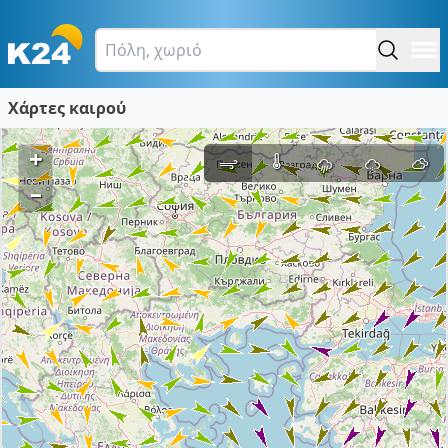
Χάρτες καιρού
+
–