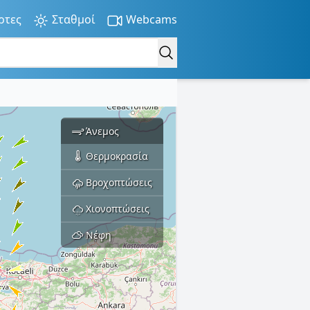
ρτες
Σταθμοί
Webcams
Άνεμος
Θερμοκρασία
Βροχοπτώσεις
Χιονοπτώσεις
Νέφη