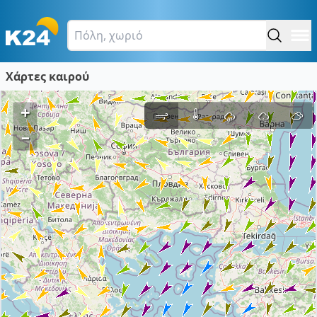
Χάρτες καιρού
+
–