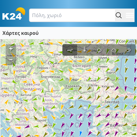
Χάρτες καιρού
+
–