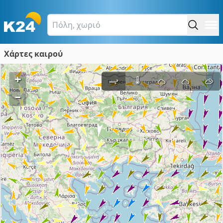
Χάρτες καιρού
+
–