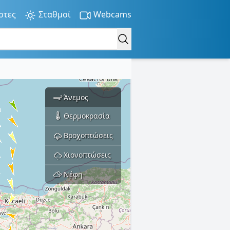
ρτες
Σταθμοί
Webcams
Άνεμος
Θερμοκρασία
Βροχοπτώσεις
Χιονοπτώσεις
Νέφη