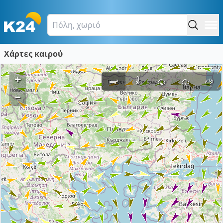
Χάρτες καιρού
+
–