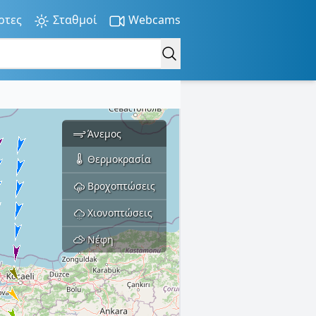
ρτες
Σταθμοί
Webcams
Άνεμος
Θερμοκρασία
Βροχοπτώσεις
Χιονοπτώσεις
Νέφη