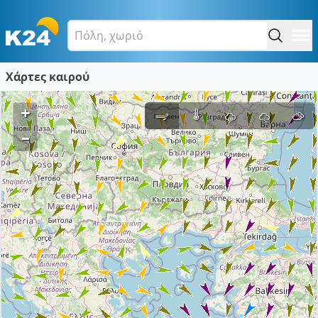
Χάρτες καιρού
+
–