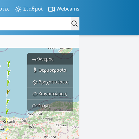
ρτες
Σταθμοί
Webcams
Άνεμος
Θερμοκρασία
Βροχοπτώσεις
Χιονοπτώσεις
Νέφη