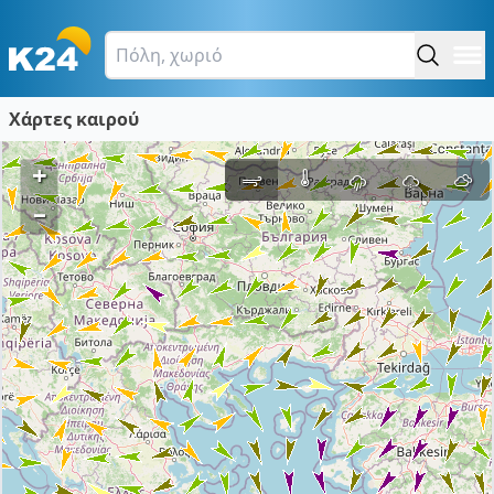
Χάρτες καιρού
+
–