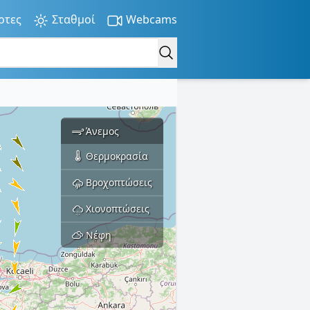
ρτες
Σταθμοί
Webcams
Άνεμος
Θερμοκρασία
Βροχοπτώσεις
Χιονοπτώσεις
Νέφη