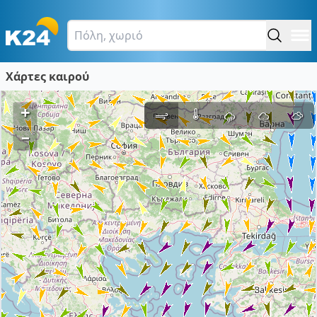
Χάρτες καιρού
+
–